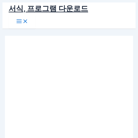
콘
서식, 프로그램 다운로드
텐
Main
츠
Menu
로
건
너
뛰
기